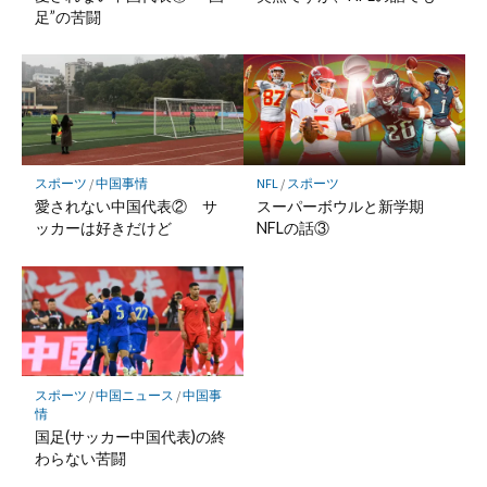
足”の苦闘
スポーツ
/
中国事情
NFL
/
スポーツ
愛されない中国代表② サ
スーパーボウルと新学期
ッカーは好きだけど
NFLの話③
スポーツ
/
中国ニュース
/
中国事
情
国足(サッカー中国代表)の終
わらない苦闘