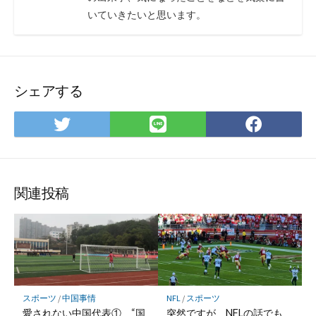
いていきたいと思います。
シェアする
Twitter
LINE
Face
で
で
で
シ
シ
シ
ェ
ェ
ェ
ア
ア
ア
関連投稿
スポーツ
/
中国事情
NFL
/
スポーツ
愛されない中国代表① “国
突然ですが、NFLの話でも