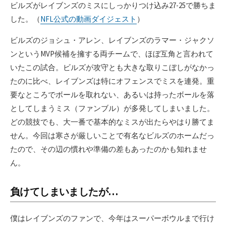
ビルズがレイブンズのミスにしっかりつけ込み27-25で勝ちま
した。（
NFL公式の動画ダイジェスト
）
ビルズのジョシュ・アレン、レイブンズのラマー・ジャクソ
ンというMVP候補を擁する両チームで、ほぼ互角と言われて
いたこの試合。ビルズが攻守とも大きな取りこぼしがなかっ
たのに比べ、レイブンズは特にオフェンスでミスを連発。重
要なところでボールを取れない、あるいは持ったボールを落
としてしまうミス（ファンブル）が多発してしまいました。
どの競技でも、大一番で基本的なミスが出たらやはり勝てま
せん。今回は寒さが厳しいことで有名なビルズのホームだっ
たので、その辺の慣れや準備の差もあったのかも知れませ
ん。
負けてしまいましたが…
僕はレイブンズのファンで、今年はスーパーボウルまで行け