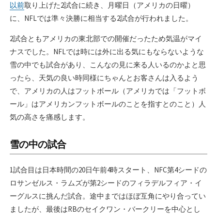
以前
取り上げた2試合に続き、月曜日（アメリカの日曜）
に、NFLでは準々決勝に相当する2試合が行われました。
2試合ともアメリカの東北部での開催だったため気温がマイ
ナスでした。NFLでは時には外に出る気にもならないような
雪の中でも試合があり、こんなの見に来る人いるのかよと思
ったら、天気の良い時同様にちゃんとお客さんは入るよう
で、アメリカの人はフットボール（アメリカでは「フットボ
ール」はアメリカンフットボールのことを指すとのこと）人
気の高さを痛感します。
雪の中の試合
1試合目は日本時間の20日午前4時スタート、NFC第4シードの
ロサンゼルス・ラムズが第2シードのフィラデルフィア・イ
ーグルスに挑んだ試合。途中まではほぼ互角にやり合ってい
ましたが、最後はRBのセイクワン・バークリーを中心とし