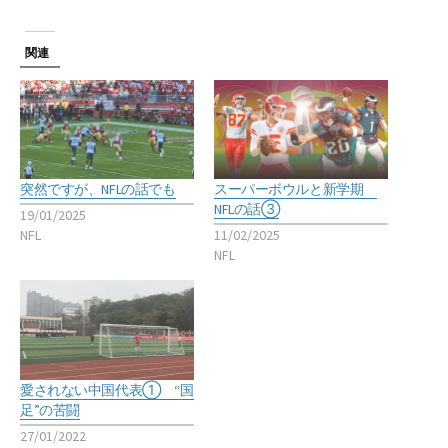
関連
突然ですが、NFLの話でも
スーパーボウルと新学期
NFLの話③
19/01/2025
NFL
11/02/2025
NFL
愛されない中国代表① “国
足”の苦闘
27/01/2022