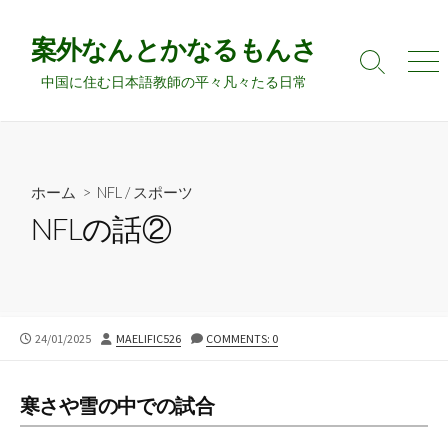
コ
ン
案外なんとかなるもんさ
テ
検
メ
中国に住む日本語教師の平々凡々たる日常
ン
索
ニ
切
ュ
ツ
り
ー
へ
替
ス
え
キ
ホーム
>
NFL
/
スポーツ
ッ
NFLの話②
プ
公
投
24/01/2025
MAELIFIC526
COMMENTS: 0
開
稿
日
者
寒さや雪の中での試合