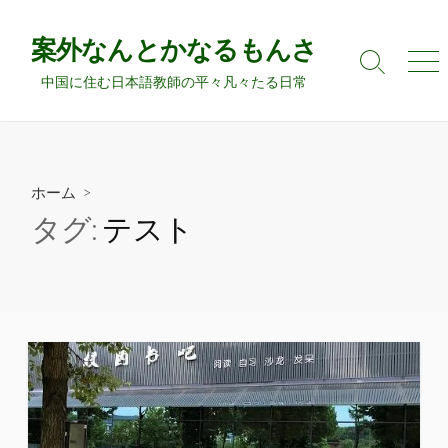
コ
ン
案外なんとかなるもんさ
テ
検
メ
中国に住む日本語教師の平々凡々たる日常
ン
索
ニ
切
ュ
ツ
り
ー
へ
替
ス
え
キ
ホーム
>
ッ
タグ:
テスト
プ