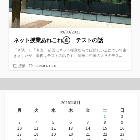
09/03/2021
ネット授業あれこれ④ テストの話
「考試」と「考査」 前回はネット授業ならでは難しい点について書
きましたが、最後はテストの話です。 簡単に中国の大学のテス...
カ
授業
COMMENTS: 0
テ
ゴ
リ
ー
2026年8月
月
火
水
木
金
土
日
1
2
3
4
5
6
7
8
9
10
11
12
13
14
15
16
17
18
19
20
21
22
23
24
25
26
27
28
29
30